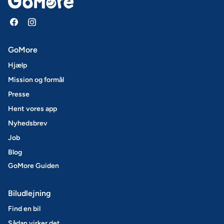
GoMore
Hjælp
Mission og formål
Presse
Hent vores app
Nyhedsbrev
Job
Blog
GoMore Guiden
Biludlejning
Find en bil
Sådan virker det