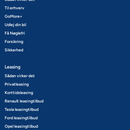
Til erhverv
GoMore+
Udlej din bil
Få Nøglefri
Forsikring
Sikkerhed
Leasing
Sådan virker det
Privatleasing
Korttidsleasing
Renault leasingtilbud
Tesla leasingtilbud
Ford leasingtilbud
Opel leasingtilbud