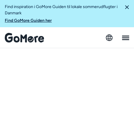
Find inspiration i GoMore Guiden til lokale sommerudflugter i
Danmark
Find GoMore Guiden her