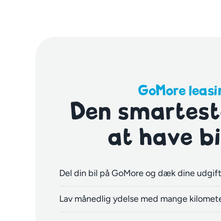
GoMore leasi
Den smartes
at have bi
Del din bil på GoMore og dæk dine udgif
Lav månedlig ydelse med mange kilomete