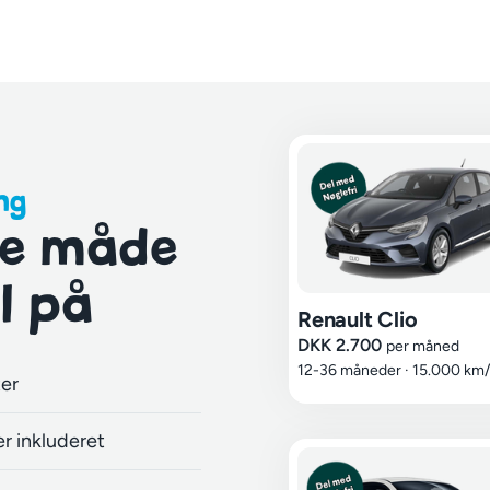
ng
te måde
l på
Renault Clio
DKK 2.700
per måned
12-36 måneder
·
15.000 km/
ter
r inkluderet