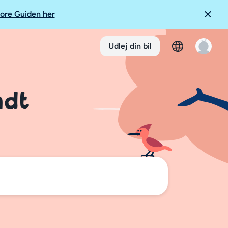
ore Guiden her
Udlej din bil
ndt