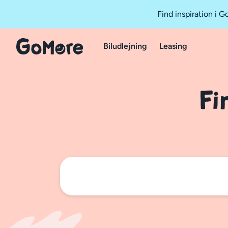
Find inspiration i 
Biludlejning
Leasing
Fi