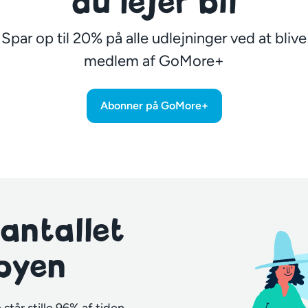
du lejer bil
Spar op til 20% på alle udlejninger ved at blive
medlem af GoMore+
Abonner på GoMore+
 antallet
 byen