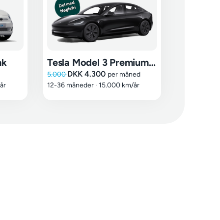
hk
Tesla Model 3 Premium LR RWD
DKK 4.300
5.000
per måned
år
12-36 måneder
·
15.000 km/år