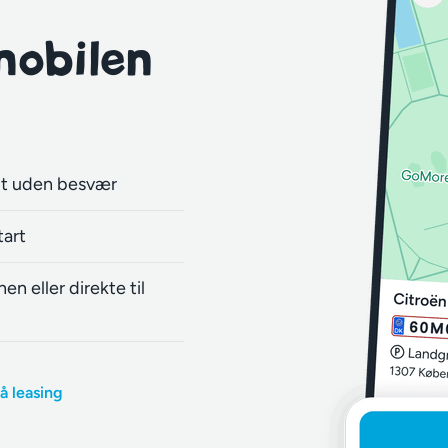
mobilen
dt uden besvær
tart
en eller direkte til
å leasing