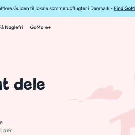
GoMore Guiden til lokale sommerudflugter i Danmark
-
Find GoM
Få Nøglefri
GoMore+
t dele
ne
år den