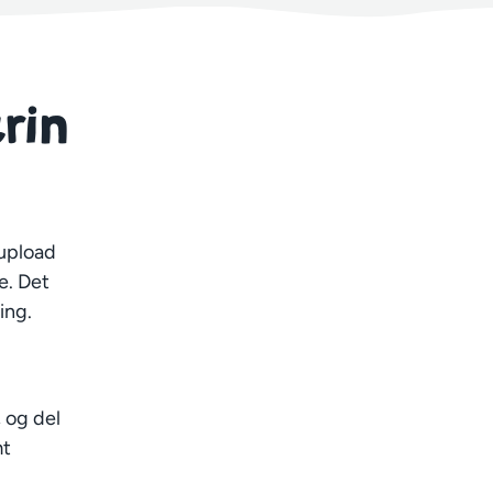
trin
 upload
e. Det
ning.
 og del
mt