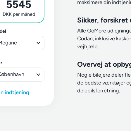
5545
maksimere din indtjen
DKK per måned
Sikker, forsikret
Alle GoMore udlejninger
del
Codan, inklusive kasko-
vejhjælp.
r
Overvej at opby
Nogle bilejere deler fl
de bedste værktøjer og 
delebilsforretning.
in indtjening