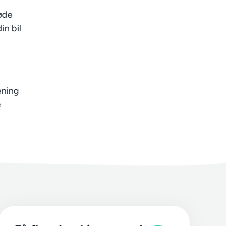
møde
in bil
jening
e