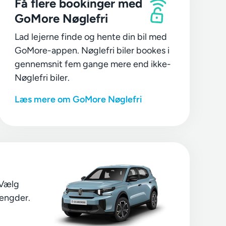
Få flere bookinger med
GoMore Nøglefri
Lad lejerne finde og hente din bil med
GoMore-appen. Nøglefri biler bookes i
gennemsnit fem gange mere end ikke-
Nøglefri biler.
Læs mere om GoMore Nøglefri
 Vælg
længder.