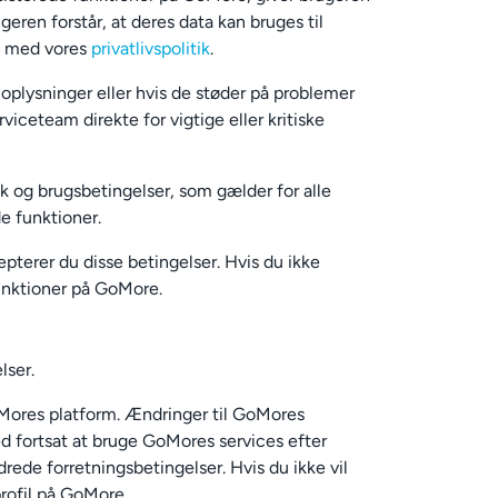
eren forstår, at deres data kan bruges til
e med vores
privatlivspolitik
.
oplysninger eller hvis de støder på problemer
iceteam direkte for vigtige eller kritiske
k og brugsbetingelser, som gælder for alle
e funktioner.
terer du disse betingelser. Hvis du ikke
unktioner på GoMore.
lser.
GoMores platform. Ændringer til GoMores
 Ved fortsat at bruge GoMores services efter
ede forretningsbetingelser. Hvis du ikke vil
profil på GoMore.