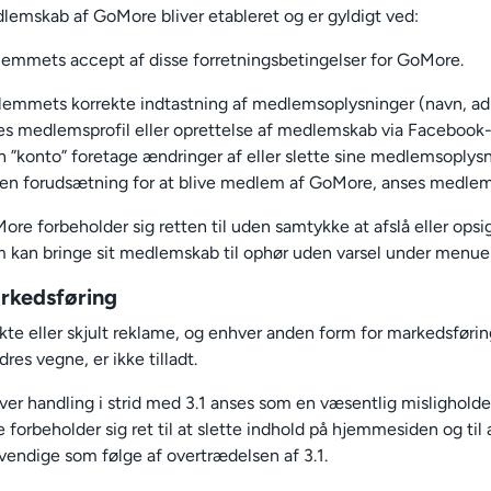
lemskab af GoMore bliver etableret og er gyldigt ved:
emmets accept af disse forretningsbetingelser for GoMore.
emmets korrekte indtastning af medlemsoplysninger (navn, ad
 medlemsprofil eller oprettelse af medlemskab via Facebook-pr
”konto” foretage ændringer af eller slette sine medlemsoplysn
en forudsætning for at blive medlem af GoMore, anses medlem
ore forbeholder sig retten til uden samtykke at afslå eller ops
kan bringe sit medlemskab til ophør uden varsel under menuen "
rkedsføring
ekte eller skjult reklame, og enhver anden form for markedsfø
dres vegne, er ikke tilladt.
ver handling i strid med 3.1 anses som en væsentlig mislighol
forbeholder sig ret til at slette indhold på hjemmesiden og til
vendige som følge af overtrædelsen af 3.1.