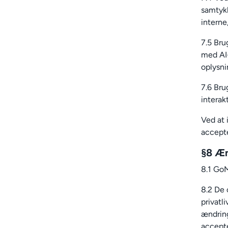
samtykk
interne
7.5 Bru
med AI-
oplysni
7.6 Bru
interak
Ved at 
accepte
§8 Æn
8.1 GoM
8.2 De 
privatl
ændring
accepte