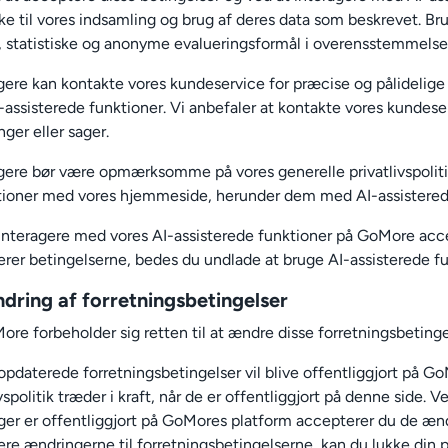
e til vores indsamling og brug af deres data som beskrevet. Brug
, statistiske og anonyme evalueringsformål i overensstemmels
gere kan kontakte vores kundeservice for præcise og pålidelige 
assisterede funktioner. Vi anbefaler at kontakte vores kundeserv
nger eller sager.
gere bør være opmærksomme på vores generelle privatlivspoliti
tioner med vores hjemmeside, herunder dem med AI-assistered
interagere med vores AI-assisterede funktioner på GoMore accep
rer betingelserne, bedes du undlade at bruge AI-assisterede f
dring af forretningsbetingelser
ore forbeholder sig retten til at ændre disse forretningsbetinge
opdaterede forretningsbetingelser vil blive offentliggjort på 
ivspolitik træder i kraft, når de er offentliggjort på denne side.
er er offentliggjort på GoMores platform accepterer du de ændr
re ændringerne til forretningsbetingelserne, kan du lukke din 