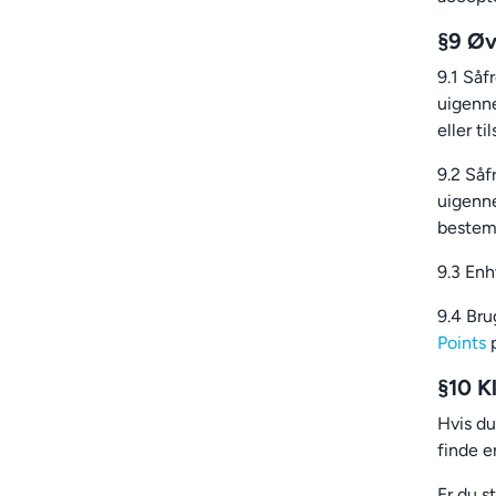
§9 Øv
9.1 Såf
uigenne
eller ti
9.2 Såf
uigenne
bestem
9.3 Enh
9.4 Br
Points
p
§10 K
Hvis du
finde e
Er du s