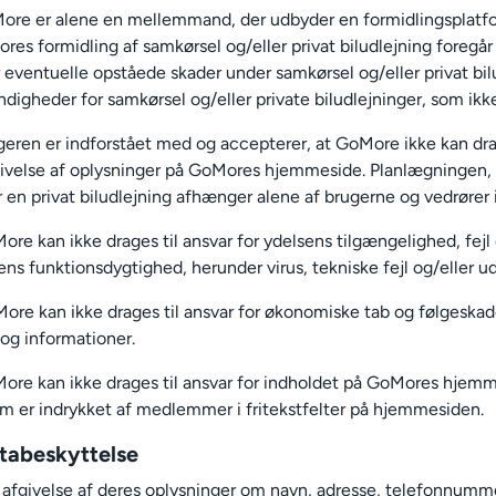
ore er alene en mellemmand, der udbyder en formidlingsplatfor
res formidling af samkørsel og/eller privat biludlejning foreg
r eventuelle opståede skader under samkørsel og/eller privat b
igheder for samkørsel og/eller private biludlejninger, som ikke 
geren er indforstået med og accepterer, at GoMore ikke kan drag
ivelse af oplysninger på GoMores hjemmeside. Planlægningen, 
r en privat biludlejning afhænger alene af brugerne og vedrører 
ore kan ikke drages til ansvar for ydelsens tilgængelighed, fejl 
ens funktionsdygtighed, herunder virus, tekniske fejl og/eller ud
ore kan ikke drages til ansvar for økonomiske tab og følgeskad
 og informationer.
ore kan ikke drages til ansvar for indholdet på GoMores hjemme
om er indrykket af medlemmer i fritekstfelter på hjemmesiden.
tabeskyttelse
 afgivelse af deres oplysninger om navn, adresse, telefonnumme