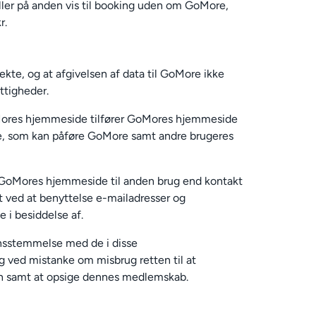
ller på anden vis til booking uden om GoMore,
r.
ekte, og at afgivelsen af data til GoMore ikke
ttigheder.
GoMores hjemmeside tilfører GoMores hjemmeside
re, som kan påføre GoMore samt andre brugeres
 på GoMores hjemmeside til anden brug end kontakt
lt ved at benyttelse e-mailadresser og
i besiddelse af.
rensstemmelse med de i disse
g ved mistanke om misbrug retten til at
en samt at opsige dennes medlemskab.