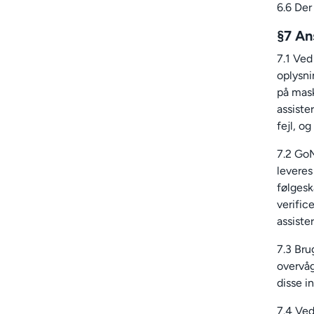
6.6 Der
§7 An
7.1 Ved
oplysni
på mask
assiste
fejl, o
7.2 GoM
leveres
følgesk
verific
assiste
7.3 Bru
overvåg
disse i
7.4 Ved