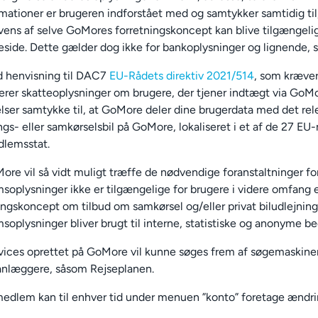
rmationer er brugeren indforstået med og samtykker samtidig ti
ens af selve GoMores forretningskoncept kan blive tilgængeli
ide. Dette gælder dog ikke for bankoplysninger og lignende, som
d henvisning til DAC7
EU-Rådets direktiv 2021/514
, som kræve
erer skatteoplysninger om brugere, der tjener indtægt via GoMo
lser samtykke til, at GoMore deler dine brugerdata med det rele
ngs- eller samkørselsbil på GoMore, lokaliseret i et af de 27 EU
lemsstat.
ore vil så vidt muligt træffe de nødvendige foranstaltninger f
oplysninger ikke er tilgængelige for brugere i videre omfang 
ingskoncept om tilbud om samkørsel og/eller privat biludlejnin
oplysninger bliver brugt til interne, statistiske og anonyme 
vices oprettet på GoMore vil kunne søges frem af søgemaskiner
anlæggere, såsom Rejseplanen.
medlem kan til enhver tid under menuen ”konto” foretage ændrin