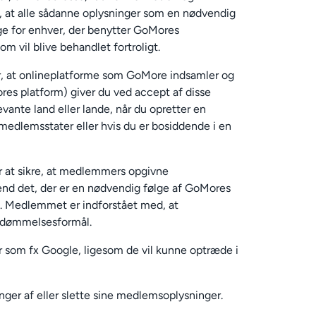
l, at alle sådanne oplysninger som en nødvendig
ge for enhver, der benytter GoMores
 vil blive behandlet fortroligt.
r, at onlineplatforme som GoMore indsamler og
res platform) giver du ved accept af disse
vante land eller lande, når du opretter en
-medlemsstater eller hvis du er bosiddende i en
or at sikre, at medlemmers opgivne
end det, der er en nødvendig følge af GoMores
g. Medlemmet er indforstået med, at
bedømmelsesformål.
 som fx Google, ligesom de vil kunne optræde i
ger af eller slette sine medlemsoplysninger.