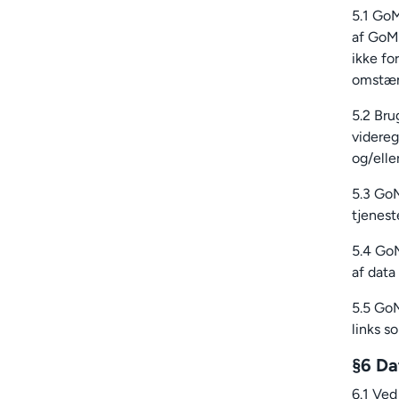
5.1 GoM
af GoMo
ikke fo
omstænd
5.2 Bru
videreg
og/elle
5.3 GoM
tjenest
5.4 GoM
af data
5.5 GoM
links s
§6 Da
6.1 Ved