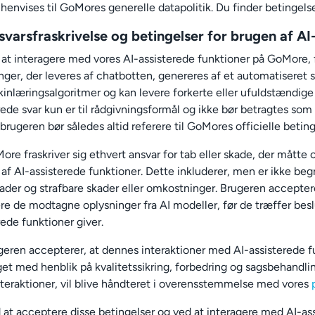
 henvises til GoMores generelle datapolitik. Du finder betingel
svarsfraskrivelse og betingelser for brugen af A
 at interagere med vores AI-assisterede funktioner på GoMore, 
nger, der leveres af chatbotten, genereres af et automatiseret 
inlæringsalgoritmer og kan levere forkerte eller ufuldstændige
rede svar kun er til rådgivningsformål og ikke bør betragtes som
g brugeren bør således altid referere til GoMores officielle beti
ore fraskriver sig ethvert ansvar for tab eller skade, der måtte
 af AI-assisterede funktioner. Dette inkluderer, men er ikke begræ
ader og strafbare skader eller omkostninger. Brugeren accept
ere de modtagne oplysninger fra AI modeller, før de træffer bes
rede funktioner giver.
geren accepterer, at dennes interaktioner med AI-assisterede 
et med henblik på kvalitetssikring, forbedring og sagsbehandlin
nteraktioner, vil blive håndteret i overensstemmelse med vores
 at acceptere disse betingelser og ved at interagere med AI-as