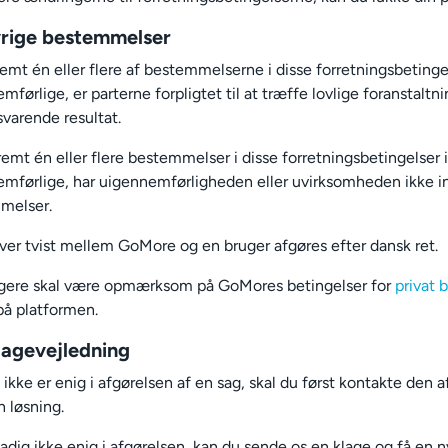
rige bestemmelser
remt én eller flere af bestemmelserne i disse forretningsbetingel
mførlige, er parterne forpligtet til at træffe lovlige foranstalt
lsvarende resultat.
remt én eller flere bestemmelser i disse forretningsbetingelser i
mførlige, har uigennemførligheden eller uvirksomheden ikke in
melser.
ver tvist mellem GoMore og en bruger afgøres efter dansk ret.
ugere skal være opmærksom på GoMores betingelser for
privat 
å platformen.
lagevejledning
 ikke er enig i afgørelsen af en sag, skal du først kontakte den 
n løsning.
tadig ikke enig i afgørelsen, kan du sende os en klage og få en n