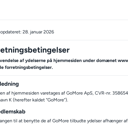
opdateret: 28. januar 2026
retningsbetingelser
vendelse af ydelserne på hjemmesiden under domænet www
e forretningsbetingelser.
dledning
ften af hjemmesiden varetages af GoMore ApS, CVR-nr. 358654
vn K (herefter kaldet ”GoMore”).
edlemskab
angen til at benytte de af GoMore tilbudte ydelser afhænger a