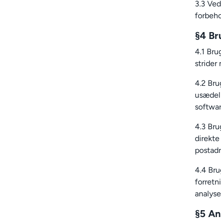
3.3 Ved
forbeho
§4 Br
4.1 Bru
strider
4.2 Bru
usædeli
softwar
4.3 Bru
direkte
postad
4.4 Bru
forretn
analys
§5 An