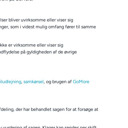
ser bliver uvirksomme eller viser sig
ninger, som i videst mulig omfang fører til samme
kke er virksomme eller viser sig
dflydelse på gyldigheden af de øvrige
biludlejning
,
samkørsel
, og brugen af
GoMore
afdeling, der har behandlet sagen for at forsøge at
y vurdering af sagen. Klager kan sendes per skift