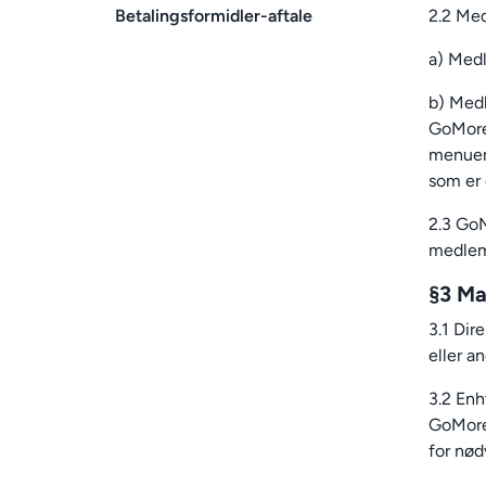
Betalingsformidler-aftale
2.2 Med
a) Medl
b) Medl
GoMores
menuen 
som er 
2.3 GoM
medlem 
§3 Ma
3.1 Dir
eller an
3.2 Enh
GoMore 
for nød