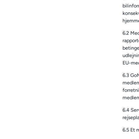
bilinfo
konsekv
hjemmes
6.2 Me
rapport
betinge
udlejni
EU-med
6.3 GoM
medlems
forretn
medlems
6.4 Ser
rejsepl
6.5 Et 