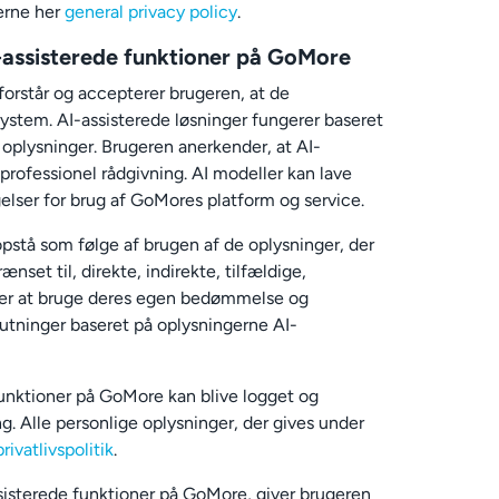
serne her
general privacy policy
.
I-assisterede funktioner på GoMore
forstår og accepterer brugeren, at de
system. AI-assisterede løsninger fungerer baseret
 oplysninger. Brugeren anerkender, at AI-
 professionel rådgivning. AI modeller kan lave
ngelser for brug af GoMores platform og service.
 opstå som følge af brugen af de oplysninger, der
nset til, direkte, indirekte, tilfældige,
erer at bruge deres egen bedømmelse og
lutninger baseret på oplysningerne AI-
funktioner på GoMore kan blive logget og
g. Alle personlige oplysninger, der gives under
privatlivspolitik
.
sisterede funktioner på GoMore, giver brugeren