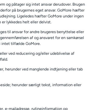
m og påtager sig intet ansvar derudover. Brugen
år derfor på brugernes eget ansvar. GoMore hæfter
iludlejning. Ligeledes hæfter GoMore under ingen
er lykkedes helt eller delvist.
es til ansvar for andre brugeres benyttelse eller
gennemførelsen af og ansvaret for en samkørsel
i intet tilfælde GoMore.
eller ved reducering og/eller udeblivelse af
fald.
er, herunder ved manglende indtjening eller tab
side; herunder særligt tekst, information eller
r, e-mailadresse, rutineinformation og