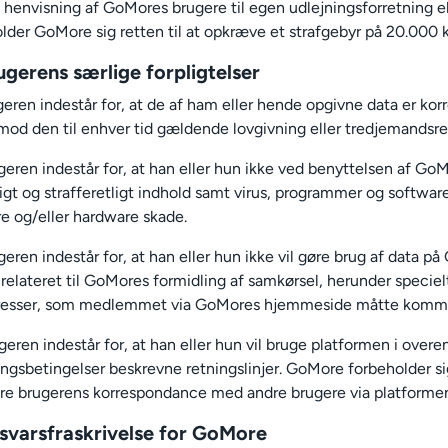
 henvisning af GoMores brugere til egen udlejningsforretning e
lder GoMore sig retten til at opkræve et strafgebyr på 20.000 k
ugerens særlige forpligtelser
geren indestår for, at de af ham eller hende opgivne data er korr
 mod den til enhver tid gældende lovgivning eller tredjemandsre
geren indestår for, at han eller hun ikke ved benyttelsen af 
gt og strafferetligt indhold samt virus, programmer og softwa
e og/eller hardware skade.
geren indestår for, at han eller hun ikke vil gøre brug af data
 relateret til GoMores formidling af samkørsel, herunder specie
resser, som medlemmet via GoMores hjemmeside måtte komme 
geren indestår for, at han eller hun vil bruge platformen i ove
ingsbetingelser beskrevne retningslinjer. GoMore forbeholder si
ere brugerens korrespondance med andre brugere via platform
svarsfraskrivelse for GoMore