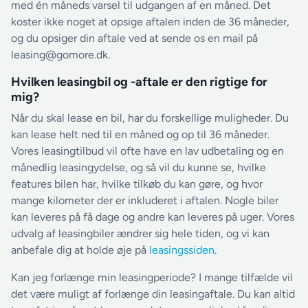
med én måneds varsel til udgangen af en måned. Det
koster ikke noget at opsige aftalen inden de 36 måneder,
og du opsiger din aftale ved at sende os en mail på
leasing@gomore.dk.
Hvilken leasingbil og -aftale er den rigtige for
mig?
Når du skal lease en bil, har du forskellige muligheder. Du
kan lease helt ned til en måned og op til 36 måneder.
Vores leasingtilbud vil ofte have en lav udbetaling og en
månedlig leasingydelse, og så vil du kunne se, hvilke
features bilen har, hvilke tilkøb du kan gøre, og hvor
mange kilometer der er inkluderet i aftalen. Nogle biler
kan leveres på få dage og andre kan leveres på uger. Vores
udvalg af leasingbiler ændrer sig hele tiden, og vi kan
anbefale dig at holde øje på
leasingssiden
.
Kan jeg forlænge min leasingperiode? I mange tilfælde vil
det være muligt af forlænge din leasingaftale. Du kan altid