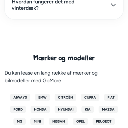
Hvordan fungerer det med
vinterdæk?
Mærker og modeller
Du kan lease en lang række af mærker og
bilmodeller med GoMore
AIWAYS
BMW
CITROËN
CUPRA
FIAT
FORD
HONDA
HYUNDAI
KIA
MAZDA
Vil du være den første til at høre om nye tilbud?
MG
MINI
NISSAN
OPEL
PEUGEOT
Få vores leasing nyhedsbrev