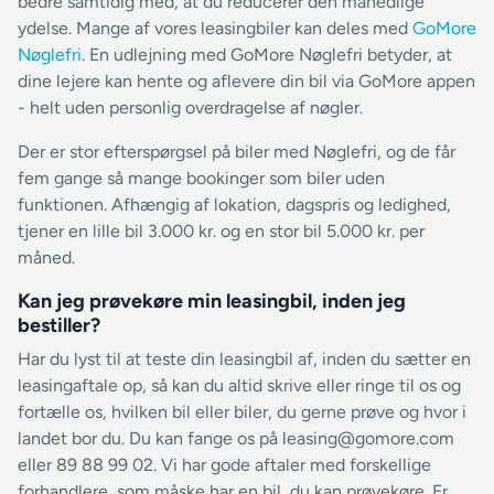
bedre samtidig med, at du reducerer den månedlige
ydelse. Mange af vores leasingbiler kan deles med
GoMore
Nøglefri
. En udlejning med GoMore Nøglefri betyder, at
dine lejere kan hente og aflevere din bil via GoMore appen
- helt uden personlig overdragelse af nøgler.
Der er stor efterspørgsel på biler med Nøglefri, og de får
fem gange så mange bookinger som biler uden
funktionen. Afhængig af lokation, dagspris og ledighed,
tjener en lille bil 3.000 kr. og en stor bil 5.000 kr. per
måned.
Kan jeg prøvekøre min leasingbil, inden jeg
bestiller?
Har du lyst til at teste din leasingbil af, inden du sætter en
leasingaftale op, så kan du altid skrive eller ringe til os og
fortælle os, hvilken bil eller biler, du gerne prøve og hvor i
landet bor du. Du kan fange os på leasing@gomore.com
eller 89 88 99 02. Vi har gode aftaler med forskellige
forhandlere, som måske har en bil, du kan prøvekøre. Er