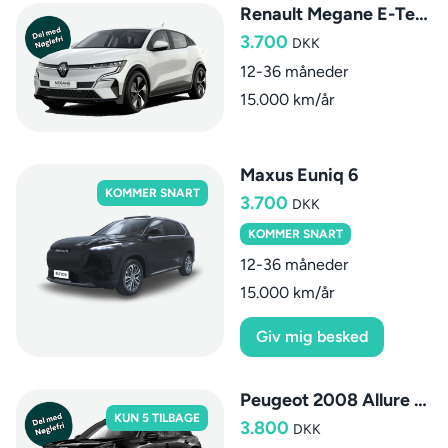
Renault Megane E-Tech Techno
3.700
DKK
12-36 måneder
15.000 km/år
Maxus Euniq 6
KOMMER SNART
3.700
DKK
KOMMER SNART
12-36 måneder
15.000 km/år
Giv mig besked
Peugeot 2008 Allure AUT.
KUN 5 TILBAGE
3.800
DKK