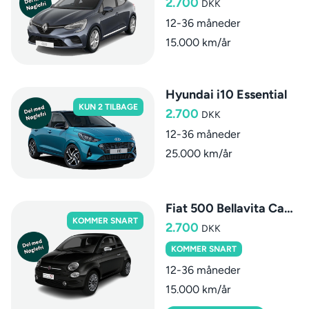
2.700
DKK
12-36 måneder
15.000 km/år
Hyundai i10 Essential
KUN 2 TILBAGE
2.700
DKK
12-36 måneder
25.000 km/år
Fiat 500 Bellavita Cabriolet
KOMMER SNART
2.700
DKK
KOMMER SNART
12-36 måneder
15.000 km/år