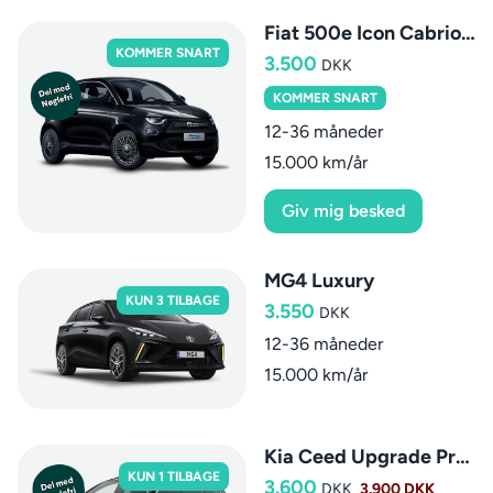
Fiat 500e Icon Cabriolet
KOMMER SNART
3.500
DKK
KOMMER SNART
12-36 måneder
15.000 km/år
Giv mig besked
MG4 Luxury
KUN 3 TILBAGE
3.550
DKK
12-36 måneder
15.000 km/år
Kia Ceed Upgrade Premium SW aut.
KUN 1 TILBAGE
3.600
DKK
3.900 DKK