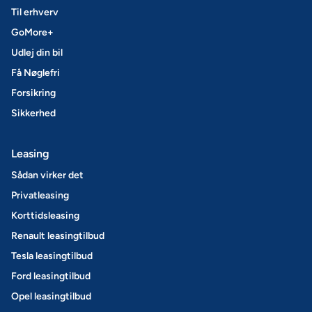
Til erhverv
GoMore+
Udlej din bil
Få Nøglefri
Forsikring
Sikkerhed
Leasing
Sådan virker det
Privatleasing
Korttidsleasing
Renault leasingtilbud
Tesla leasingtilbud
Ford leasingtilbud
Opel leasingtilbud