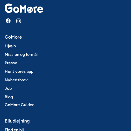
GoMore
Hjælp
Mission og formål
Presse
Hent vores app
Nyhedsbrev
Job
Blog
GoMore Guiden
Biludlejning
Find en bil