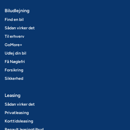
Biludlejning
Find en bil
Sådan virker det
Til erhverv
GoMore+
Udlej din bil
Få Nøglefri
Forsikring
Sikkerhed
Leasing
Sådan virker det
Privatleasing
Korttidsleasing
Renault leasingtilbud