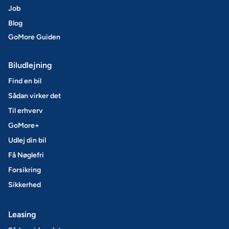
Job
Blog
GoMore Guiden
Biludlejning
Find en bil
Sådan virker det
Til erhverv
GoMore+
Udlej din bil
Få Nøglefri
Forsikring
Sikkerhed
Leasing