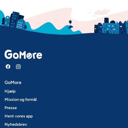
GoMore
Hjælp
Mission og formål
Presse
Hent vores app
Nyhedsbrev