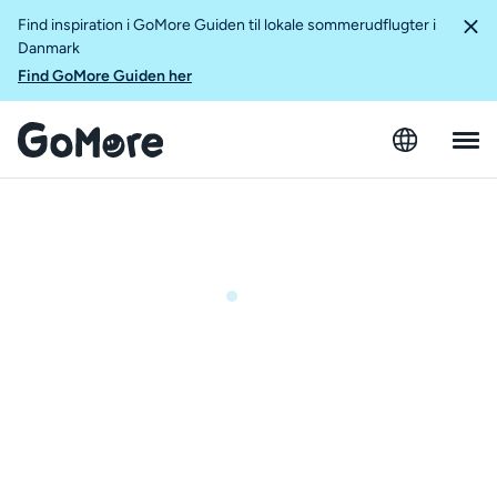
Find inspiration i GoMore Guiden til lokale sommerudflugter i
Danmark
Find GoMore Guiden her