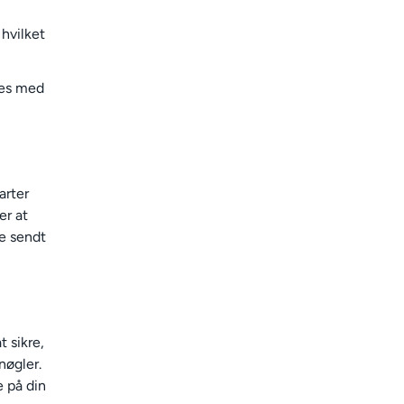
 hvilket
kes med
arter
er at
ve sendt
 sikre,
nøgler.
e på din