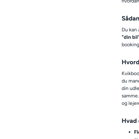
hvordan
Sådan
Du kan a
"din bil
booking
Hvord
Kvikboo
du manue
din udl
samme. 
og lejer
Hvad 
Fl