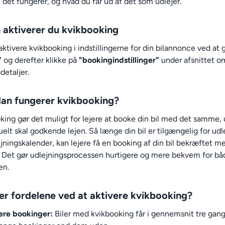
 det fungerer, og hvad du får ud af det som udlejer.
 aktiverer du kvikbooking
ktivere kvikbooking i indstillingerne for din bilannonce ved at g
"
og derefter klikke på
"bookingindstillinger"
under afsnittet o
detaljer.
an fungerer kvikbooking?
king gør det muligt for lejere at booke din bil med det samme,
lt skal godkende lejen. Så længe din bil er tilgængelig for udle
ejningskalender, kan lejere få en booking af din bil bekræftet m
Det gør udlejningsprocessen hurtigere og mere bekvem for bå
en.
er fordelene ved at aktivere kvikbooking?
ere bookinger:
Biler med kvikbooking får i gennemsnit tre gang