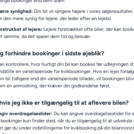
ange bookinger end dem uden.
ørre synlighed:
Din bil vil rangere højere i vores søgeresultater,
r den mere synlig for lejere, der leder efter en lejebil.
retrukket af lejere:
Lejere foretrækker ofte biler, der kan boo
t samme, da det sparer dem tid og besvær.
g forhindre bookinger i sidste øjeblik?
an kontrollere, hvor hurtigt din bil kan bookes før udlejningen st
ndstille en varselsperiode for kvikbookinger. Hvis en lejer forsøg
n bil tidligere end din varselsperiode tillader, vil bookingen bli
 som en anmodning, der kræver din godkendelse først.
vis jeg ikke er tilgængelig til at aflevere bilen?
giv overdragelsestider:
Du kan angive overdragelsestider for at
 bookinger kun finder sted, når du er tilgængelig til at udveksle 
t gør du under indstillingerne for kvikbooking på din bilannonc