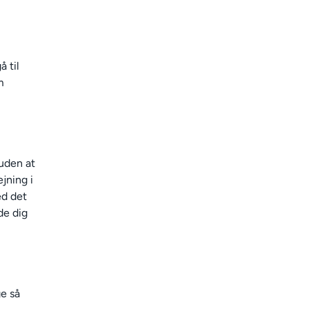
å til
m
 uden at
jning i
ed det
de dig
e så