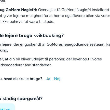
ofil.
ug GoMore Nøglefri:
Overvej at få GoMore Nøglefri installeret i
t giver lejerne mulighed for at hente og aflevere bilen via vores
 ikke behøver at være til stede.
le lejere bruge kvikbooking?
n lejere, der er godkendt af GoMores lejergodkendelsesteam, k
king.
er, at din bil bliver udlejet til personer, der lever op til vores
edsprocedurer and standarder.
u, hvad du skulle bruge?
u stadig spørgsmål?
akt os