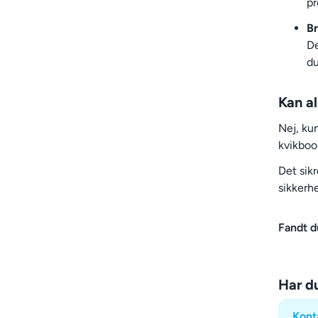
pr
Br
De
du
Kan al
Nej, ku
kvikboo
Det sikr
sikkerh
Fandt d
Har d
Kont