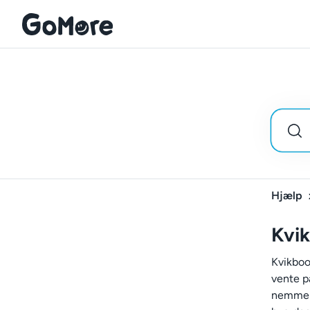
Hjælp
Kvi
Kvikboo
vente p
nemmere