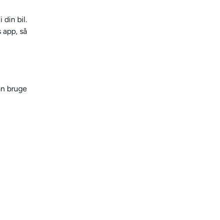
 din bil.
 app, så
an bruge