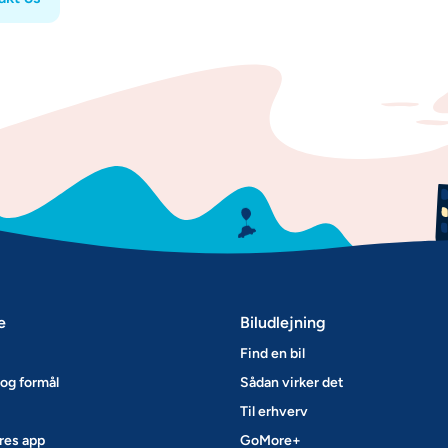
e
Biludlejning
Find en bil
og formål
Sådan virker det
Til erhverv
res app
GoMore+