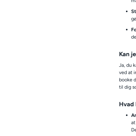
m
St
gø
Fo
de
Kan je
Ja, du k
ved at i
booke di
til dig
Hvad h
An
at
De