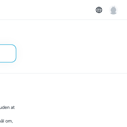
 uden at
mål om,