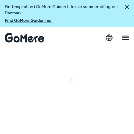
Find inspiration i GoMore Guiden til lokale sommerudflugter i
Danmark
Find GoMore Guiden her