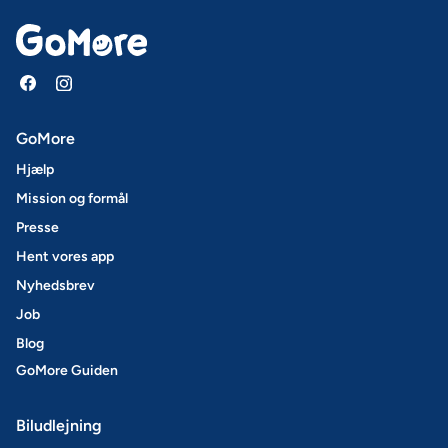
GoMore
Hjælp
Mission og formål
Presse
Hent vores app
Nyhedsbrev
Job
Blog
GoMore Guiden
Biludlejning