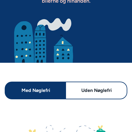
bilerne og hinanden.
Med Nøglefri
Uden Nøglefri