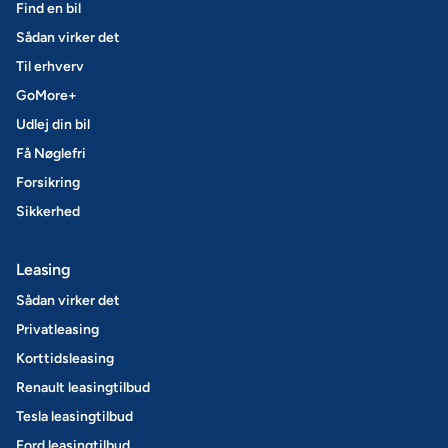
Find en bil
Sådan virker det
Til erhverv
GoMore+
Udlej din bil
Få Nøglefri
Forsikring
Sikkerhed
Leasing
Sådan virker det
Privatleasing
Korttidsleasing
Renault leasingtilbud
Tesla leasingtilbud
Ford leasingtilbud