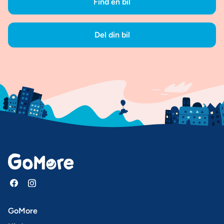
Find en bil
Del din bil
GoMore