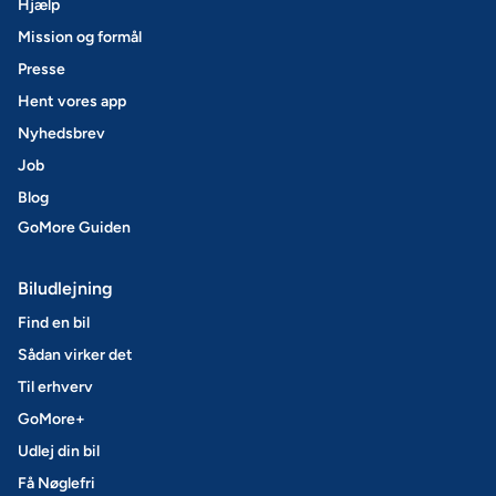
Hjælp
Mission og formål
Presse
Hent vores app
Nyhedsbrev
Job
Blog
GoMore Guiden
Biludlejning
Find en bil
Sådan virker det
Til erhverv
GoMore+
Udlej din bil
Få Nøglefri