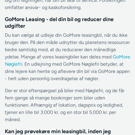
dig om regningen, når din bil skal til service. Forsikringen
omfatter ansvar- og kaskoforsikring.
GoMore Leasing - del din bil og reducer dine
udgifter
Du kan vælge at udleje din GoMore leasingbil, når du ikke
bruger den. På den måde udnytter du planetens ressourcer
bedre samtidig med, at du reducerer den månedlige
ydelse. Mange af vores leasingbiler kan deles med
GoMore
Nøglefri
. En udlejning med GoMore Nøglefri betyder, at
dine lejere kan hente og aflevere din bil via GoMore appen
- helt uden personlig overdragelse af nøgler.
Der er stor efterspørgsel på biler med Nøglefri, og de får
fem gange så mange bookinger som biler uden
funktionen. Afhængig af lokation, dagspris og ledighed,
tjener en lille bil 3.000 kr. og en stor bil 5.000 kr. per
måned.
Kan jeg prøvekøre min leasingbil, inden jeg