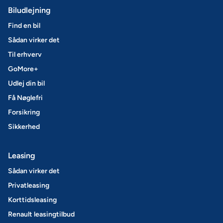
Biludlejning
Find en bil
Sådan virker det
Til erhverv
GoMore+
Udlej din bil
Få Nøglefri
Forsikring
Sikkerhed
Leasing
Sådan virker det
Privatleasing
Korttidsleasing
Renault leasingtilbud