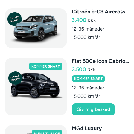
Citroën ë-C3 Aircross
3.400
DKK
12-36 måneder
15.000 km/år
Fiat 500e Icon Cabriolet
KOMMER SNART
3.500
DKK
KOMMER SNART
12-36 måneder
15.000 km/år
Giv mig besked
MG4 Luxury
KUN 3 TILBAGE