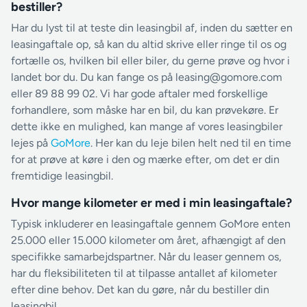
bestiller?
Har du lyst til at teste din leasingbil af, inden du sætter en
leasingaftale op, så kan du altid skrive eller ringe til os og
fortælle os, hvilken bil eller biler, du gerne prøve og hvor i
landet bor du. Du kan fange os på leasing@gomore.com
eller 89 88 99 02. Vi har gode aftaler med forskellige
forhandlere, som måske har en bil, du kan prøvekøre. Er
dette ikke en mulighed, kan mange af vores leasingbiler
lejes på
GoMore
. Her kan du leje bilen helt ned til en time
for at prøve at køre i den og mærke efter, om det er din
fremtidige leasingbil.
Hvor mange kilometer er med i min leasingaftale?
Typisk inkluderer en leasingaftale gennem GoMore enten
25.000 eller 15.000 kilometer om året, afhængigt af den
specifikke samarbejdspartner. Når du leaser gennem os,
har du fleksibiliteten til at tilpasse antallet af kilometer
efter dine behov. Det kan du gøre, når du bestiller din
leasingbil.