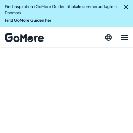
Find inspiration i GoMore Guiden til lokale sommerudflugter i
Danmark
Find GoMore Guiden her