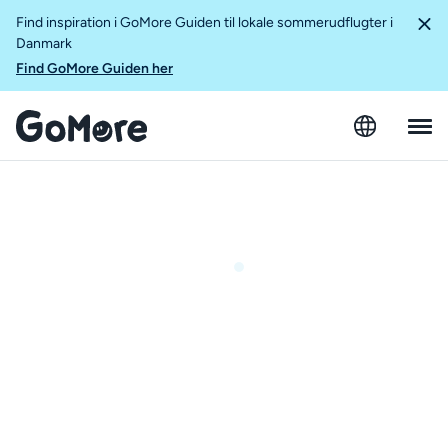
Find inspiration i GoMore Guiden til lokale sommerudflugter i
Danmark
Find GoMore Guiden her