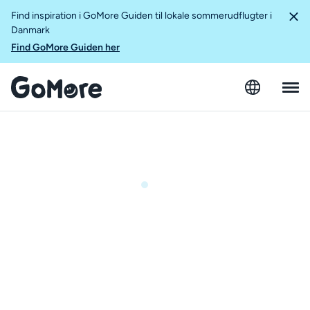
Find inspiration i GoMore Guiden til lokale sommerudflugter i
Danmark
Find GoMore Guiden her