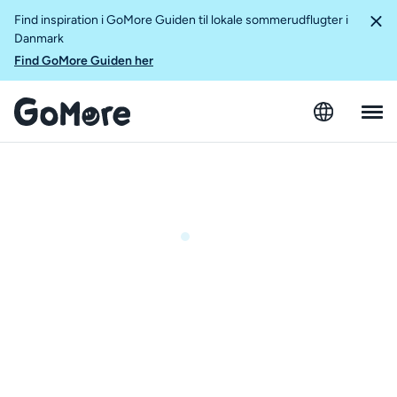
Find inspiration i GoMore Guiden til lokale sommerudflugter i
Danmark
Find GoMore Guiden her