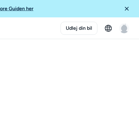
ore Guiden her
Udlej din bil