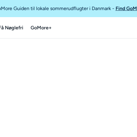
GoMore Guiden til lokale sommerudflugter i Danmark
-
Find GoM
Få Nøglefri
GoMore+