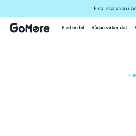
Find inspiration i 
Find en bil
Sådan virker det