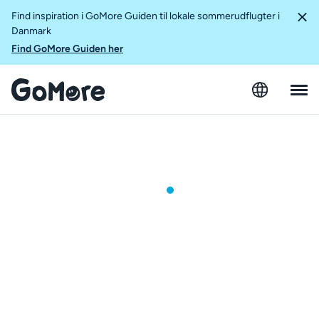
Find inspiration i GoMore Guiden til lokale sommerudflugter i
Danmark
Find GoMore Guiden her