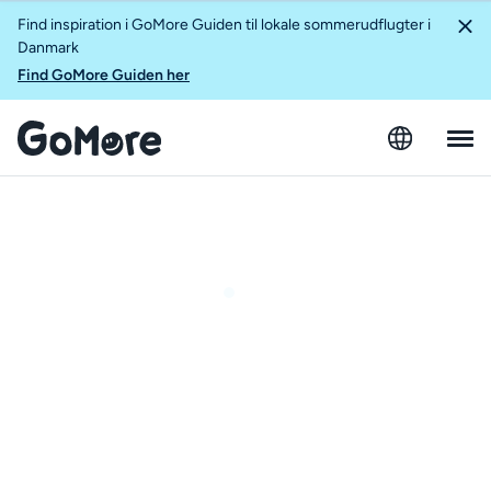
Find inspiration i GoMore Guiden til lokale sommerudflugter i
Danmark
Find GoMore Guiden her