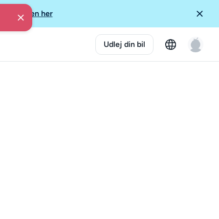
ore Guiden her
Udlej din bil