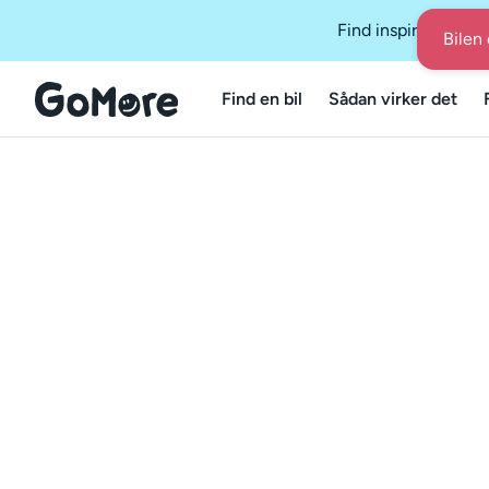
Find inspiration i 
Bilen 
Find en bil
Sådan virker det