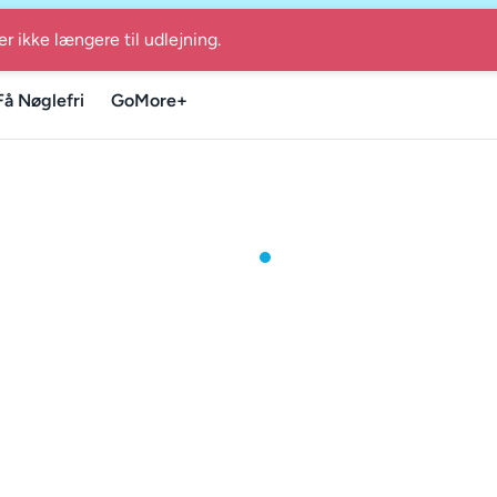
GoMore Guiden til lokale sommerudflugter i Danmark
-
Find GoM
er ikke længere til udlejning.
Få Nøglefri
GoMore+