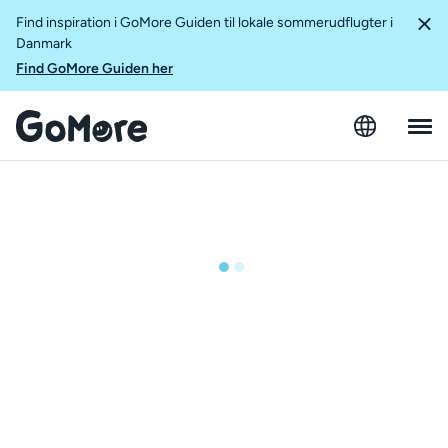
Find inspiration i GoMore Guiden til lokale sommerudflugter i
Danmark
Find GoMore Guiden her