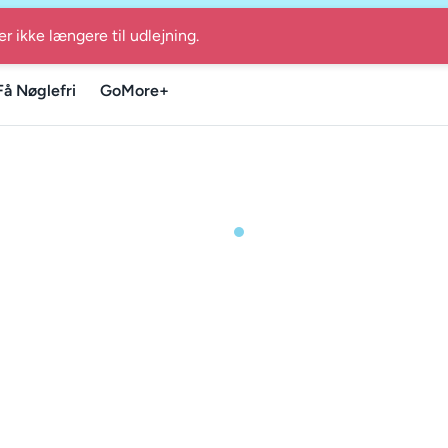
GoMore Guiden til lokale sommerudflugter i Danmark
-
Find GoM
er ikke længere til udlejning.
Få Nøglefri
GoMore+