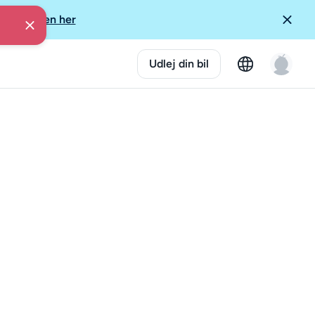
ore Guiden her
Udlej din bil