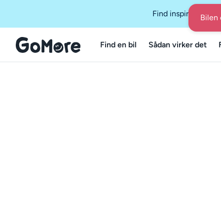
Find inspiration i 
Bilen 
Find en bil
Sådan virker det