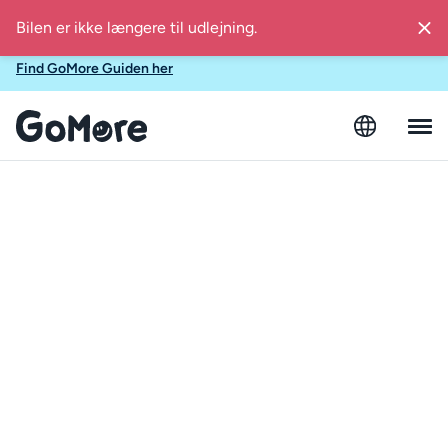
Find inspiration i GoMore Guiden til lokale sommerudflugter i
Danmark
Find GoMore Guiden her