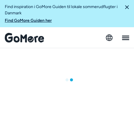
Find inspiration i GoMore Guiden til lokale sommerudflugter i
Danmark
Find GoMore Guiden her