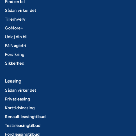
Find en bil
Sådan virker det
Til erhverv
GoMore+
Udlej din bil
Få Nøglefri
Forsikring
Sikkerhed
Leasing
Sådan virker det
Privatleasing
Korttidsleasing
Renault leasingtilbud
Tesla leasingtilbud
Ford leasingtilbud