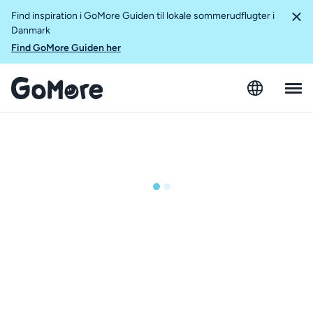
Find inspiration i GoMore Guiden til lokale sommerudflugter i
Danmark
Find GoMore Guiden her