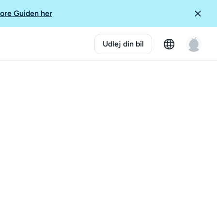
ore Guiden her
Udlej din bil