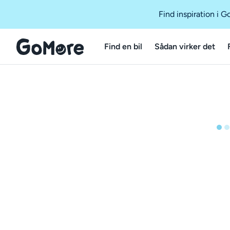
Find inspiration i 
Find en bil
Sådan virker det