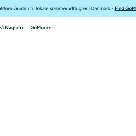
GoMore Guiden til lokale sommerudflugter i Danmark
-
Find GoM
Få Nøglefri
GoMore+