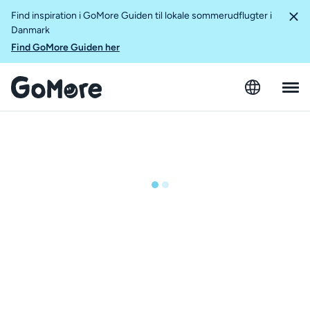
Find inspiration i GoMore Guiden til lokale sommerudflugter i
Danmark
Find GoMore Guiden her