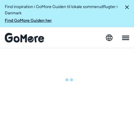
Find inspiration i GoMore Guiden til lokale sommerudflugter i
Danmark
Find GoMore Guiden her