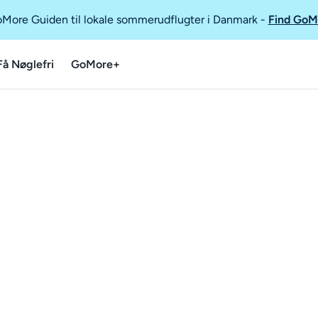
GoMore Guiden til lokale sommerudflugter i Danmark
-
Find GoM
Få Nøglefri
GoMore+