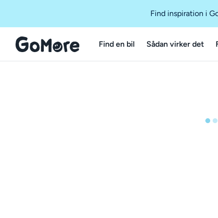
Find inspiration i 
Find en bil
Sådan virker det