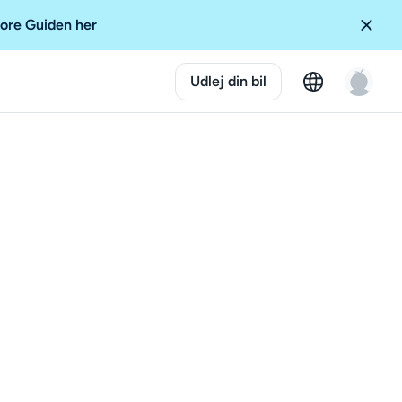
ore Guiden her
Udlej din bil