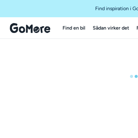
Find inspiration i 
Find en bil
Sådan virker det