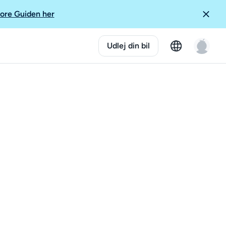
ore Guiden her
Udlej din bil