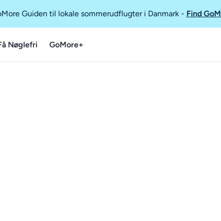
GoMore Guiden til lokale sommerudflugter i Danmark
-
Find GoM
Få Nøglefri
GoMore+