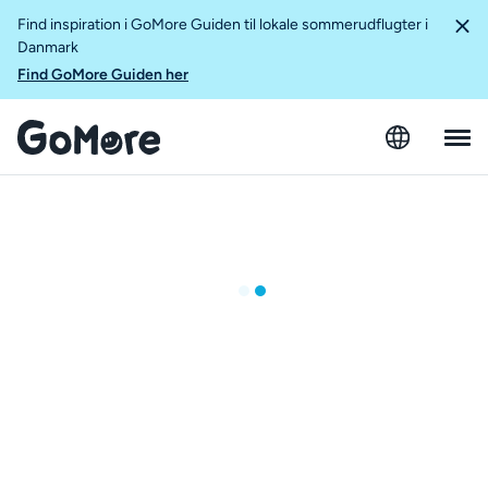
Find inspiration i GoMore Guiden til lokale sommerudflugter i
Danmark
Find GoMore Guiden her