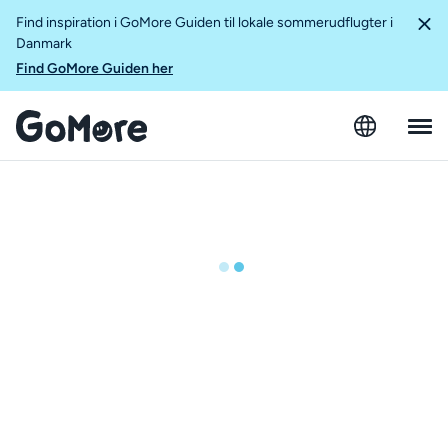
Find inspiration i GoMore Guiden til lokale sommerudflugter i
Danmark
Find GoMore Guiden her