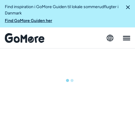
Find inspiration i GoMore Guiden til lokale sommerudflugter i
Danmark
Find GoMore Guiden her