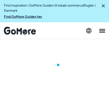
Find inspiration i GoMore Guiden til lokale sommerudflugter i
Danmark
Find GoMore Guiden her