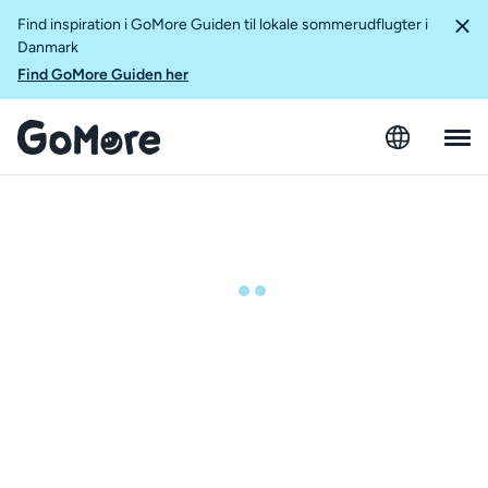
Find inspiration i GoMore Guiden til lokale sommerudflugter i
Danmark
Find GoMore Guiden her