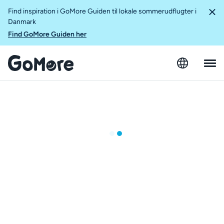
Find inspiration i GoMore Guiden til lokale sommerudflugter i
Danmark
Find GoMore Guiden her