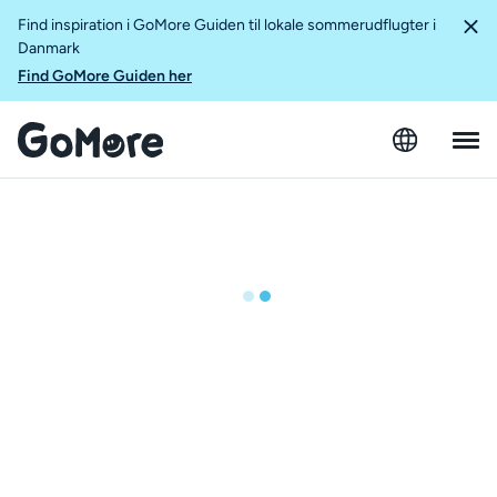
Find inspiration i GoMore Guiden til lokale sommerudflugter i
Danmark
Find GoMore Guiden her