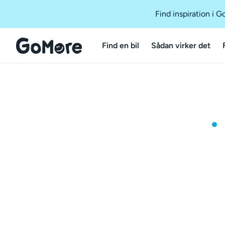
Find inspiration i 
Find en bil
Sådan virker det