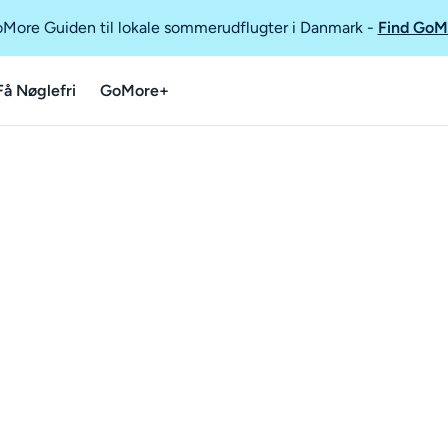
GoMore Guiden til lokale sommerudflugter i Danmark
-
Find GoM
Få Nøglefri
GoMore+