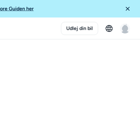
ore Guiden her
Udlej din bil