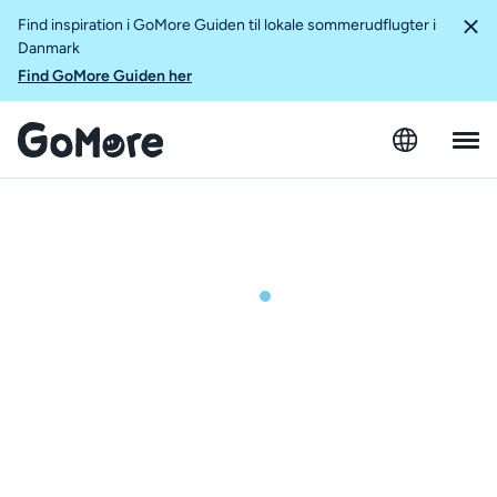
Find inspiration i GoMore Guiden til lokale sommerudflugter i
Danmark
Find GoMore Guiden her