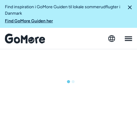
Find inspiration i GoMore Guiden til lokale sommerudflugter i
Danmark
Find GoMore Guiden her