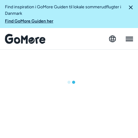
Find inspiration i GoMore Guiden til lokale sommerudflugter i
Danmark
Find GoMore Guiden her