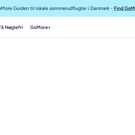
GoMore Guiden til lokale sommerudflugter i Danmark
-
Find GoM
Få Nøglefri
GoMore+