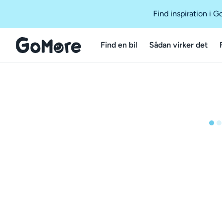
Find inspiration i 
Find en bil
Sådan virker det