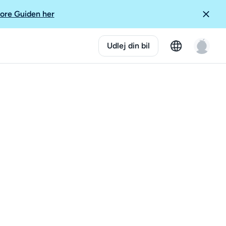
ore Guiden her
Udlej din bil