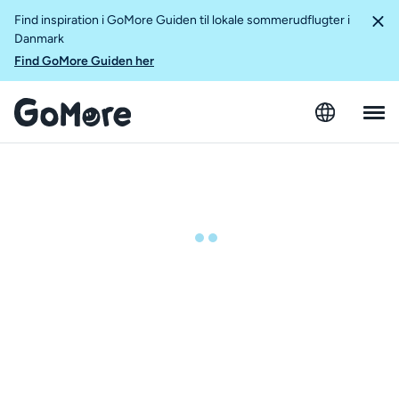
Find inspiration i GoMore Guiden til lokale sommerudflugter i
Danmark
Find GoMore Guiden her