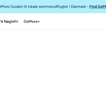
GoMore Guiden til lokale sommerudflugter i Danmark
-
Find GoM
Få Nøglefri
GoMore+