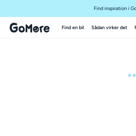
Find inspiration i 
Find en bil
Sådan virker det