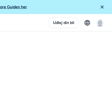
ore Guiden her
Udlej din bil