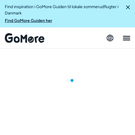
Find inspiration i GoMore Guiden til lokale sommerudflugter i
Danmark
Find GoMore Guiden her